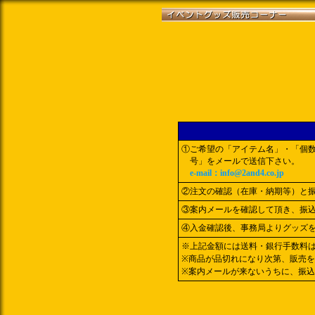
①ご希望の「アイテム名」・「個
号」をメールで送信下さい。
e-mail：info@2and4.co.jp
②注文の確認（在庫・納期等）と
③案内メールを確認して頂き、振
④入金確認後、事務局よりグッズ
※上記金額には送料・銀行手数料
※商品が品切れになり次第、販売
※案内メールが来ないうちに、振