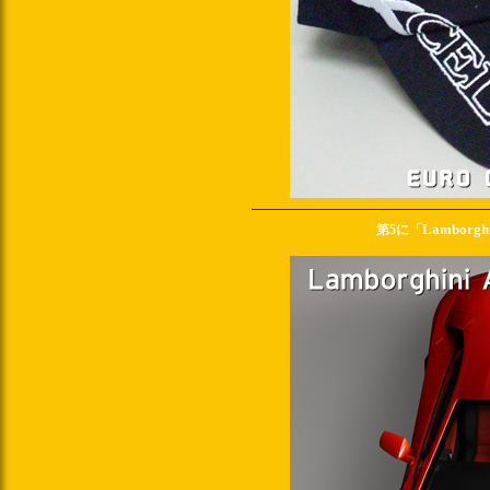
Lamborghi
第5に「