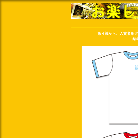
第４戦から、入賞者用グ
結