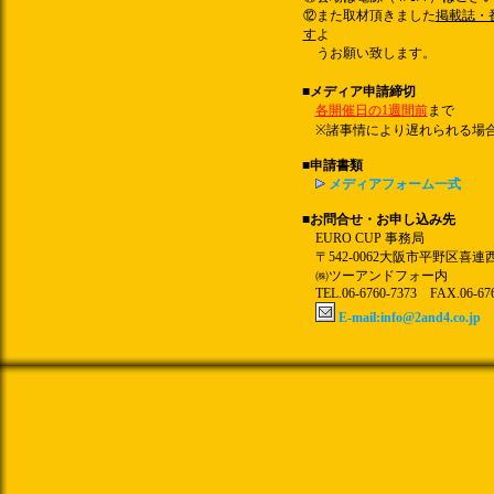
⑫また取材頂きました
掲載誌・
す
よ
うお願い致します。
■メディア申請締切
各開催日の1週間前
まで
※諸事情により遅れられる場合
■申請書類
メディアフォーム一式
■お問合せ・お申し込み先
EURO CUP 事務局
〒542-0062大阪市平野区喜連
㈱ツーアンドフォー内
TEL.06-6760-7373 FAX.06-676
E-mail:info@2and4.co.jp