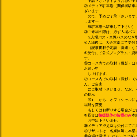
申請下さいますようお願い申
②メディア駐車場（関係者駐車
ざいます
ので、予めご了承下さいますよ
します一
般駐車場へ駐車して下さい）
③ご来場の際は、必ず入場パス
※入場パス・車両パスのなき
④入場後は、大会本部にて受付
（記事掲載予定誌・番組）な
⑤受付にて公式プログラム・資
す。
⑥コース内での取材（撮影）は
お願い申
し上げます。
⑦コース内での取材（撮影）で
ん。ご自由
にご取材下さいませ。なお、イ
の指示
等） から、オフィシャルによ
場所を変更
もしくはお断りする場合がご
⑧昼食は
後援媒体の皆様のみ
本
お申出下さいませ。
⑨メディア控え室は
受付にてご
⑩リザルトは、各媒体毎に本部
⑪会場は電源（ｺﾝｾﾝﾄ）はご