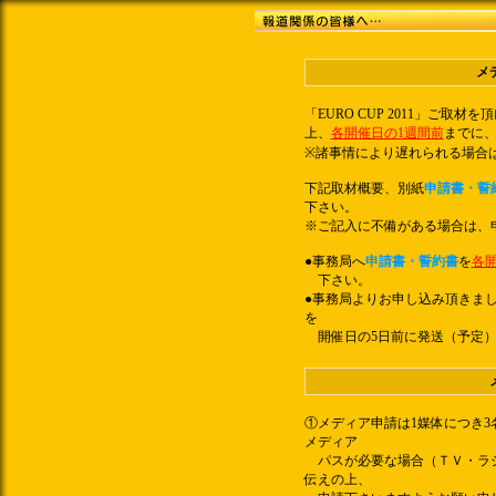
メ
「EURO CUP 2011」
ご取材を頂
上、
各開催日の1週間前
までに、
※諸事情により遅れられる場合
下記取材概要、別紙
申請書・誓
下さい。
※ご記入に不備がある場合は、
●事務局へ
申請書・誓約書
を
各
下さい。
●事務局よりお申し込み頂きま
を
開催日の5日前に発送（予定）
①メディア申請は1媒体につき
メディア
パスが必要な場合（ＴＶ・ラジ
伝えの上、