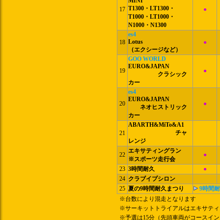
MINI
T1300・LT1300・
17
●
T1000・LT1000・
N1000・N1300
es4
Lotus
18
●
（エクシージなど）
GOO WORLD
EURO&JAPAN
19
●
クラシック
カー
es4
EURO&JAPAN
20
●
ネオヒストリック
カー
ABARTH&MiTo&A1
チャ
21
レンジ
エキサティングラン
22
●
※スポーツ走行会
23
3時間耐久
●
24
クラブイプシロン
25
夏の9時間耐久まつり
9時間耐
※台数により混走となります
※サーキットトライアルはエキサティ
※予選は15分（先頭車両がコースイン