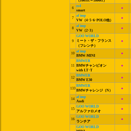
（1601cc～1800cc）
es4
6
●
smart
af imp
7
●
VW（4･5･6･POLO他）
af imp
8
●
VW（2･3）
GOO WORLD
ミート・ザ・フランス
9
●
（フレンチ）
af imp
10
●
BMW-MINI
BMWER
11
BMWチャンピオン
●
with LT･T
BMWER
12
●
BMW E30
BMWER
133
●
BMWチャレンジ（N）
af imp
14
●
Audi
GOO WORLD
15
●
アルファロメオ
GOO WORLD
16
●
ランチア
GOO WORLD