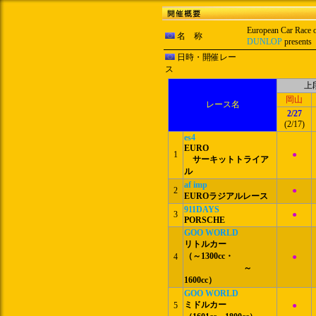
European Car Race
名 称
DUNLOP
presen
日時・開催レー
ス
上
岡山
レース名
2/27
(2/17)
es4
EURO
1
●
サーキットトライア
ル
af imp
2
●
EUROラジアルレース
911DAYS
3
●
PORSCHE
GOO WORLD
リトルカー
（～1300cc・
4
●
～
1600cc）
GOO WORLD
ミドルカー
5
●