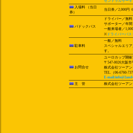
セントラルサーキ
入場料 （当日
当日券／2,000円
券）
ドライバー／無料
サポーター／年間1
パドックパス
一般来場者／1,00
※
ドライバーパス
一般／無料
駐車料
スペシャルエリア
す。
ユーロカップ開催
〒547-0026大阪市
お問合せ
株式会社ツーアン
TEL.（06-6760-737
E-mail:info@2and4
主 管
株式会社ツーアン