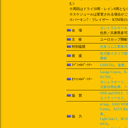
む）
※周回はドライ10周・レイン8周とな
※スケジュールは変更される場合がご
※バーキン7・ブレイザー・KTM等のオ
セントラルサーキ
会 場
住所／兵庫県多可郡
主 催
ユーロカップ開催
特別協賛
住友ゴム工業株式
在大阪イタリア総
後 援
事館
ｽﾍﾟｼｬﾙﾊﾟｰﾄﾅｰ
、
CHINTAI
童夢
、
Garage Crayon
、
K
、
NUTEC
ｵﾌｨｼｬﾙﾊﾟｰﾄﾅｰ
ヨシムラオート
、
大阪信用金庫
、
ク
ONE and ONLY
、
協 賛
エイティーエス
、
af imp
、
GOO WO
Cornes
、
ACCS Raci
車
、
協 力
Light Auto 1
、
M-A
deLTa
、