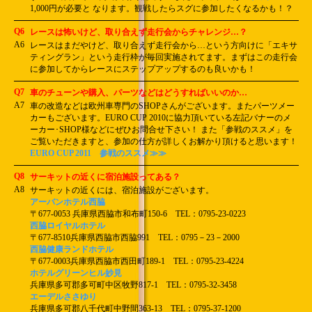
1,000円が必要と なります。観戦したらスグに参加したくなるかも！？
Q6
レースは怖いけど、取り合えず走行会からチャレンジ…？
A6
レースはまだやけど、取り合えず走行会から…という方向けに「エキサ
ティングラン」という走行枠が毎回実施されてます。まずはこの走行会
に参加してからレースにステップアップするのも良いかも！
Q7
車のチューンや購入、パーツなどはどうすればいいのか…
A7
車の改造などは欧州車専門のSHOPさんがございます。またパーツメー
カーもございます。EURO CUP 2010に協力頂いている左記バナーのメ
ーカー･SHOP様などにぜひお問合せ下さい！ また「参戦のススメ」を
ご覧いただきますと、参加の仕方が詳しくお解かり頂けると思います！
EURO CUP 2011 参戦のススメ≫≫
Q8
サーキットの近くに宿泊施設ってある？
A8
サーキットの近くには、宿泊施設がございます。
アーバンホテル西脇
〒677-0053 兵庫県西脇市和布町150-6 TEL：0795-23-0223
西脇ロイヤルホテル
〒677-8510兵庫県西脇市西脇991 TEL：0795－23－2000
西脇健康ランドホテル
〒677-0003兵庫県西脇市西田町189-1 TEL：0795-23-4224
ホテルグリーンヒル妙見
兵庫県多可郡多可町中区牧野817-1 TEL：0795-32-3458
エーデルささゆり
兵庫県多可郡八千代町中野間363-13 TEL：0795-37-1200