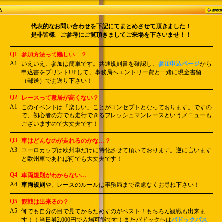
代表的なお問い合わせを下記にてまとめさせて頂きました！
是非皆様、ご参考にご覧頂きましてご来場を下さいませ！！
Q1
参加方法って難しい…？
A1
いえいえ、参加は簡単です。共通規則書を確認し、
参加申込ページ
から
申込書をプリントUPして、事務局へエントリー費と一緒に現金書留
（郵送）でお送り下さい！
Q2
レースって敷居が高くない？
A1
このイベントは「楽しい」ことがコンセプトとなっております。ですの
で、初心者の方でも走行できるフレッシュマンレースというメニューも
ございますので大丈夫です！
Q3
車はどんなのが走れるのかな…？
A3
ユーロカップは欧州車だけに特化させて頂いております。逆に言います
と欧州車であれば何でも大丈夫です！
Q4
車両規則がわからない…
A4
車両規則
や、レースのルールは事務局まで遠慮なくお尋ね下さい！
Q5
観戦は出来るの？
A5
何でも自分の目で見てからためすのがベスト！もちろん観戦も出来ま
す！！当日券2,000円で入場可能です！またパドックヘは
パドックパス