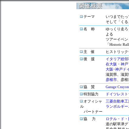
テーマ
いつまでたっ
そして「くる
名 称
ゆっくり走ろ
よる
ツアーイベン
「Historic R
主 催
ヒストリック
後 援
イタリア総領
在大阪・神戸
大阪･神戸ド
滋賀県、滋賀
彦根市
、彦根
協 賛
Garage Crayon
特別協力
ドイツレスト
オフィシャ
三菱自動車工
ル
ランボルギー
パートナー
協 力
ロテル・ド・
道の駅
草津
グ