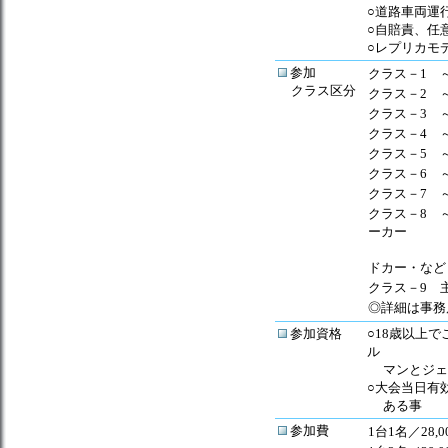
○道路車両運
○自賠責、任
○レプリカモ
参加
クラス－1
クラス区分
クラス－2
クラス－3
クラス－4
クラス－5
クラス－6
クラス－7
クラス－8
～
ーカー
（電
ドカー・など
クラス－9
主
◎詳細は事務
参加資格
○
18歳以上
ル
マンとジェ
○大会当日有
ある事
参加費
1台1名／28,0