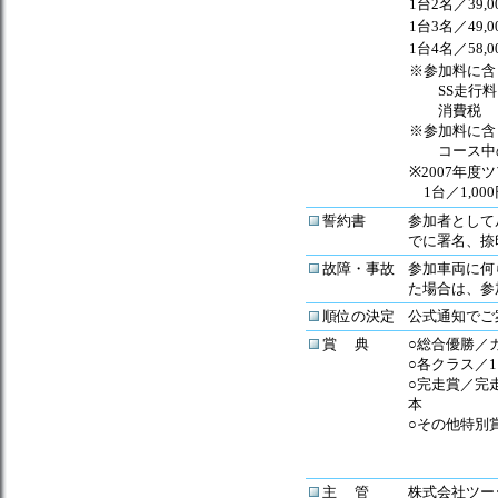
1台2名／39,0
1台3名／49,0
1台4名／58,0
※参加料に含
SS走行料
消費税
※参加料に含
コース中の
※
2007年
1台／1,00
誓約書
参加者として
でに署名、捺
故障・事故
参加車両に何
た場合は、参
順位の決定
公式通知でご
賞 典
○総合優勝
／
○各クラス／1
○完走賞／完
本
○その他特別
ベスト
レディ
主 管
株式会社ツー