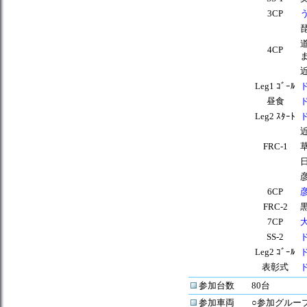
3CP
4CP
Leg1 ｺﾞｰﾙ
昼食
Leg2 ｽﾀｰﾄ
FRC-1
6CP
FRC-2
7CP
SS-2
Leg2 ｺﾞｰﾙ
表彰式
参加台数
80台
参加車両
○参加グルー