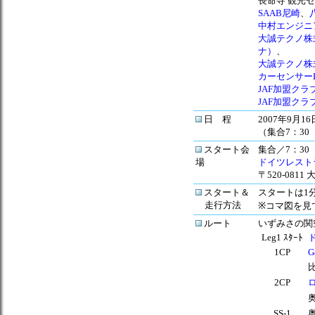
長命寺 観光
SAAB尼崎
、
中村エンジニ
大誠テクノ株
ナ）
、
大誠テクノ株
カーセンサーE
JAF加盟ク
JAF加盟ク
日 程
2007年9月
（集合7：30
スタート会
集合／
7：30
場
ドイツレスト
〒520-0811
スタート＆
スタートは1
走行方法
※コマ図を見
ルート
いずみさの関
Leg1 ｽﾀｰﾄ
1CP
G
2CP
SS-1